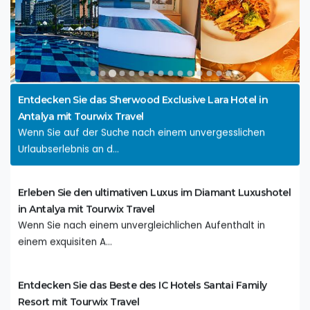
Entdecken Sie das Paradies im Titanic Deluxe Lara: Ein
unvergessliches Urlaubserlebnis
Willkommen im Titanic Deluxe Lara, einem exquisiten
Resort in Antalya,...
Entdecken Sie das Sherwood Exclusive Lara Hotel in
Antalya mit Tourwix Travel
Wenn Sie auf der Suche nach einem unvergesslichen
Urlaubserlebnis an d...
Erleben Sie den ultimativen Luxus im Diamant Luxushotel
in Antalya mit Tourwix Travel
Wenn Sie nach einem unvergleichlichen Aufenthalt in
einem exquisiten A...
Entdecken Sie das Beste des IC Hotels Santai Family
Resort mit Tourwix Travel