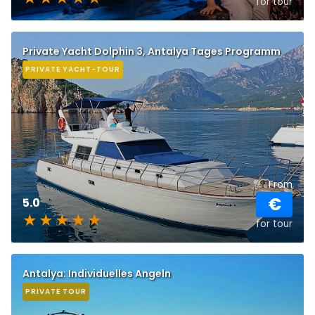
for tour
Private Yacht Dolphin 3, Antalya Tages Programm
PRIVATE YACHT-TOUR
From
€
5.0
for tour
Antalya: Individuelles Angeln
PRIVATE TOUR