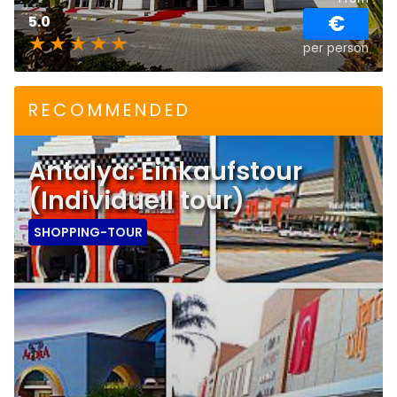
€
5.0
per person
RECOMMENDED
Antalya: Einkaufstour
(Individuell tour)
SHOPPING-TOUR