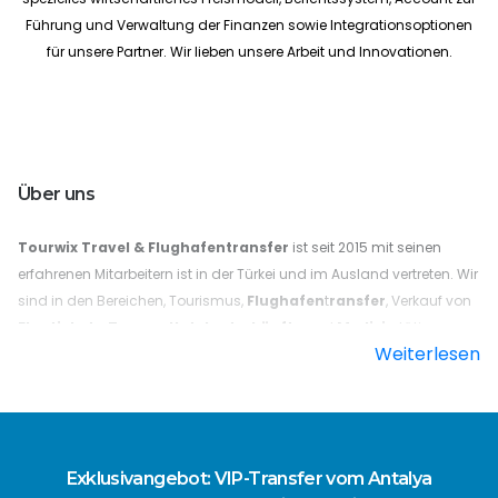
Führung und Verwaltung der Finanzen sowie Integrationsoptionen
für unsere Partner. Wir lieben unsere Arbeit und Innovationen.
Über uns
Tourwix Travel & Flughafentransfer
ist seit 2015 mit seinen
erfahrenen Mitarbeitern ist in der Türkei und im Ausland vertreten. Wir
sind in den Bereichen, Tourismus,
Flughafen
t
ransfer
, Verkauf von
Flugtickets
,
Touren
,
Hotelunterkünfte
und
Medizin
tätig.
Weiterlesen
Warum sollten Sie mit Tourwix einen Reiseplan erstellen? Da
Kundenzufriedenheit und Innovation zu unseren strategischen
Prioritäten gehört. Der 24/7-Service wird insbesondere bei
professioneller Teamarbeit mit Mitarbeitern erbracht, die die
türkische
,
deutsche
,
englische
und
russische
Sprache
Exklusivangebot: VIP-Transfer vom Antalya
beherrschen.