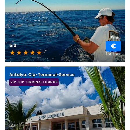
From
€
5.0
for tour
Antalya: Cip-Terminal-Service
VIP-CIP TERMINAL LOUNGE
From