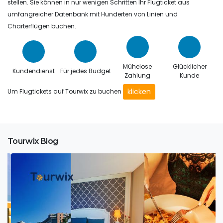
stellen. Sie können in nur wenigen Schritten Ihr Flugticket aus
umfangreicher Datenbank mit Hunderten von Linien und
Charterflügen buchen.
Mühelose
Glücklicher
Kundendienst
Für jedes Budget
Zahlung
Kunde
klicken
Um Flugtickets auf Tourwix zu buchen
Tourwix Blog
Tourwix Travel: Ihr Reisepartner für unvergessliche
Urlaubserlebnisse
Inmitten der atemberaubenden Küstenlandschaft der
türkischen Riviera e...