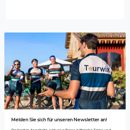
Wo ist das Aspendos Theater und wie kommt man
dorthin?
Das Theater von Aspendos ist eines unserer kulturellen
Erbes, das aus ...
Flitterwochenhotels in Antalya - Wo kann man in Antalya
Flitterwochen verbringen?
Diejenigen, die darüber nachdenken, wo sie ihre
Flitterwochen in Antal...
Antalya Flughafen Altis Resort Hotel Serik Transfer
Flughafen Antalya Serik Altis Resort Hoteltransfer; Es wird
ohne Unter...
Flughafentransfer Antalya Kas
Melden Sie sich für unseren Newsletter an!
Der Flughafentransfer Antalya Kaş gehört zu den am