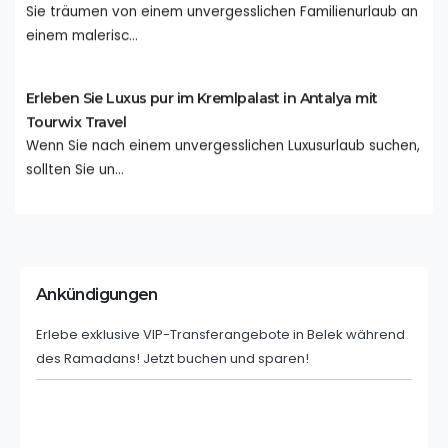
Sie träumen von einem unvergesslichen Familienurlaub an
einem malerisc...
Erleben Sie Luxus pur im Kremlpalast in Antalya mit
Tourwix Travel
Wenn Sie nach einem unvergesslichen Luxusurlaub suchen,
sollten Sie un...
Erkunden Sie Antalya: Ihr Leitfaden für einen
reibungslosen Urlaub
Antalya, ein Juwel an der türkischen Riviera, lockt mit
Ankündigungen
seinem strahle...
Erlebe exklusive VIP-Transferangebote in Belek während
des Ramadans! Jetzt buchen und sparen!
Reiseführer für Erstbesucher in Nordzypern
Nordzypern ist eine Region im nördlichen Teil der
Mittelmeerinsel Zype...